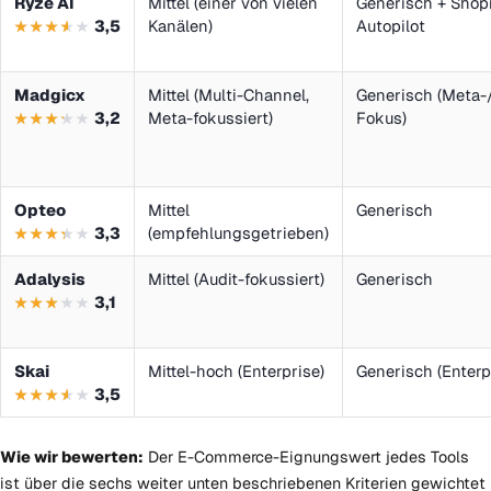
Ryze AI
Mittel (einer von vielen
Generisch + Shopi
3,5
Kanälen)
Autopilot
Madgicx
Mittel (Multi-Channel,
Generisch (Meta-/
3,2
Meta-fokussiert)
Fokus)
Opteo
Mittel
Generisch
3,3
(empfehlungsgetrieben)
Adalysis
Mittel (Audit-fokussiert)
Generisch
3,1
Skai
Mittel-hoch (Enterprise)
Generisch (Enterp
3,5
Wie wir bewerten:
Der E-Commerce-Eignungswert jedes Tools
ist über die sechs weiter unten beschriebenen Kriterien gewichtet