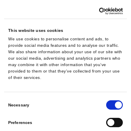
Kompromisse:
Social-Integrationen erfordern ein
Add-on, und bei wachsendem Budget bzw. mehr
Konten können Mehrkosten anfallen. Die Tiefe ist
This website uses cookies
mächtig, bringt aber eine steilere Lernkurve mit, als
We use cookies to personalise content and ads, to
die meisten kleinen Shop-Betreiber wollen.
provide social media features and to analyse our traffic.
We also share information about your use of our site with
our social media, advertising and analytics partners who
Am besten geeignet für:
Agenturen und In-house-
may combine it with other information that you’ve
Teams, die granulare Kontrolle, Feed-Audits und
provided to them or that they’ve collected from your use
kontenübergreifende Workflows brauchen, besonders
of their services.
bei mittlerem bis hohem Budget.
Consent
Ryze AI
Selection
Necessary
R
3,5
/5 · E-Commerce-Eignung
Am besten für freihändiges Multi-Channel
Preferences
Fokus:
Autonomes Anzeigenmanagement über