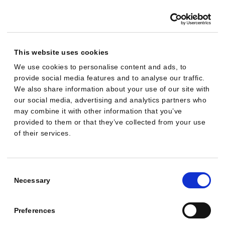
e
P
e
r
This website uses cookies
f
We use cookies to personalise content and ads, to
provide social media features and to analyse our traffic.
o
We also share information about your use of our site with
r
our social media, advertising and analytics partners who
m
may combine it with other information that you’ve
a
provided to them or that they’ve collected from your use
of their services.
n
c
e
Consent
-
Selection
Necessary
M
a
Preferences
x