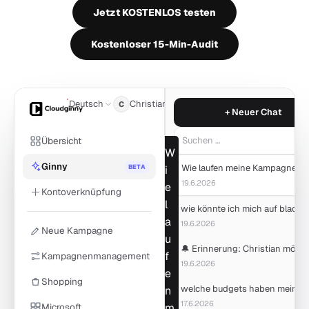
Jetzt KOSTENLOS testen
Kostenloser 15-Min-Audit
Deutsch
Christian
C
+ Neuer Chat
Übersicht
Suchen …
W
Ginny
BETA
i
19.6.2026
e
Kontoverknüpfung
l
a
19.6.2026
Neue Kampagne
u
f
Kampagnenmanagement
19.6.2026
e
Shopping
n
17.6.2026
Microsoft
m