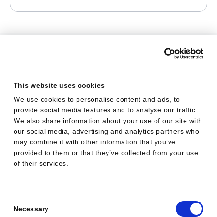
WAS DU BEKOMMST
Faire Konditionen, ohne
This website uses cookies
Kleingedrucktes
We use cookies to personalise content and ads, to
provide social media features and to analyse our traffic.
We also share information about your use of our site with
Attraktive Provision.
25 % wiederkehrend, mit
our social media, advertising and analytics partners who
einem Fenster von 12 Monaten pro Kunde.
may combine it with other information that you’ve
Einfache Story.
Weniger Kosten, weniger
provided to them or that they’ve collected from your use
of their services.
Aufwand, bessere Performance.
Marketing‑Material und Support.
Fertige
Posts, E‑Mail‑ und Anzeigen‑Vorlagen. Schnelle
Consent
Antworten.
Selection
Necessary
30‑Tage‑Cookie.
Faire Zuordnung, auch wenn