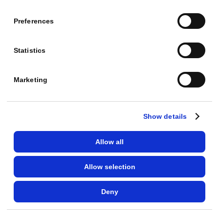
die Entscheidung länger dauert.
Preferences
Statistics
RECHENBEISPIELE
Marketing
Was 25 % konkret bedeuten
Show details
PLAN
DEINE PROVISION / MONAT
Allow all
Starter (99 €)
24,75 €
Allow selection
Premium (249 €)
62,25 €
Deny
Pro (499 €)
124,75 €