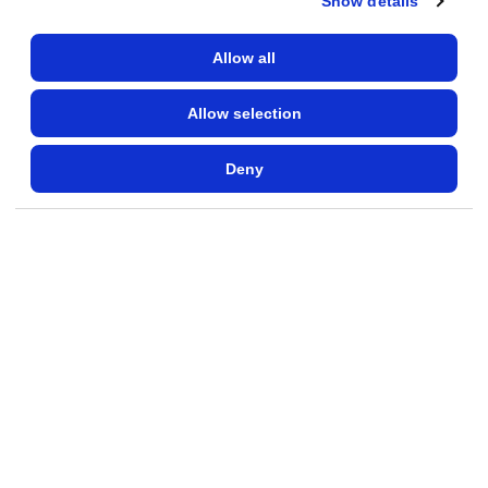
Show details
Warenkorbwert
Allow all
(Paid Search
3 Monate
€85,000
Nutzer)
Allow selection
Deny
💡
Kurzfazit:
Saubere Messung +
kontinuierliche Mikro-Optimierung
schlagen sporadische Handarbeit. Paid
Search wurde der engagierteste Kanal
bei kontrollierten Kosten.