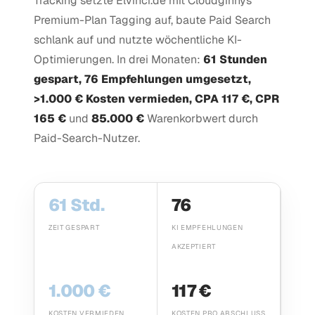
Tracking setzte Elvinci.de mit Cloudginnys
Premium-Plan Tagging auf, baute Paid Search
schlank auf und nutzte wöchentliche KI-
Optimierungen. In drei Monaten:
61 Stunden
gespart, 76 Empfehlungen umgesetzt,
>1.000 € Kosten vermieden, CPA 117 €, CPR
165 €
und
85.000 €
Warenkorbwert durch
Paid-Search-Nutzer.
61 Std.
76
ZEIT GESPART
KI EMPFEHLUNGEN
AKZEPTIERT
1.000 €
117 €
KOSTEN VERMIEDEN
KOSTEN PRO ABSCHLUSS