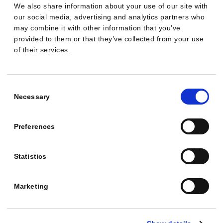
Umgesetzte KI-
We also share information about your use of our site with
3 Monate
76
Empfehlungen
our social media, advertising and analytics partners who
may combine it with other information that you’ve
provided to them or that they’ve collected from your use
Vermeidete
of their services.
3 Monate
> €1,000
Werbeausgaben
Consent
Kanal mit
Selection
Paid
Necessary
höchster
3 Monate
Search
Interaktion
Preferences
Kosten pro
3 Monate
€117
Statistics
Abschluss (CPA)
Marketing
Kosten pro
Registrierung
3 Monate
€165
(CPR)