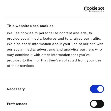
Was du dazu wissen solltest:
Zeitplan:
Ab September 2026 werden
This website uses cookies
Kampagnen mit DSA, automatisch erstellten
We use cookies to personalise content and ads, to
Assets (ACA) und kampagnenweitem Broad-
provide social media features and to analyse our traffic.
Match-Setting automatisch auf AI Max umgestellt.
We also share information about your use of our site with
our social media, advertising and analytics partners who
Neue DSA-Kampagnen lassen sich ab dann nicht
may combine it with other information that you’ve
mehr anlegen.
provided to them or that they’ve collected from your use
of their services.
Wirkung laut Google:
Kampagnen mit dem
vollen Funktionsumfang erzielen im Schnitt rund 7
Prozent mehr Conversions oder Conversion-Wert
Consent
bei ähnlichem CPA/ROAS, verglichen mit der
Selection
Necessary
reinen Suchbegriff-Zuordnung. Beim Start 2025
war noch von 14 Prozent die Rede, und
Preferences
unabhängige Tests zeigen gemischte Ergebnisse,